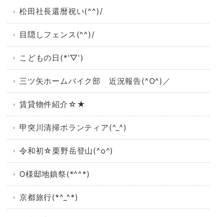
松田社長還暦祝い(^^)/
目隠しフェンス(^^)/
こどもの日(*'▽')
三ツ矢ホームバイク部 近況報告(^O^)／
賃貸物件紹介☆★
甲突川清掃ボランティア(^_^)
令和初☆栗野岳登山(^o^)
O様邸地鎮祭(*^^*)
京都旅行(*^_^*)