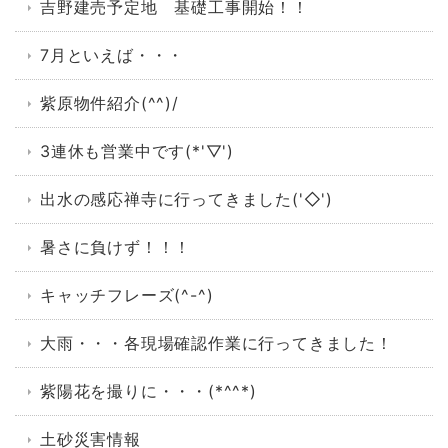
吉野建売予定地 基礎工事開始！！
7月といえば・・・
紫原物件紹介(^^)/
3連休も営業中です(*'▽')
出水の感応禅寺に行ってきました('◇')ゞ
暑さに負けず！！！
キャッチフレーズ(^-^)
大雨・・・各現場確認作業に行ってきました！
紫陽花を撮りに・・・(*^^*)
土砂災害情報