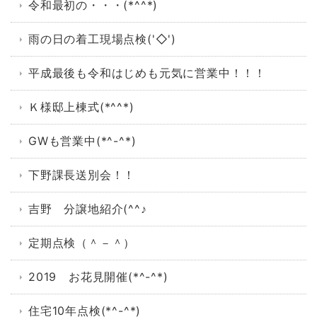
令和最初の・・・(*^^*)
雨の日の着工現場点検('◇')ゞ
平成最後も令和はじめも元気に営業中！！！
Ｋ様邸上棟式(*^^*)
GWも営業中(*^-^*)
下野課長送別会！！
吉野 分譲地紹介(^^♪
定期点検（＾－＾）
2019 お花見開催(*^-^*)
住宅10年点検(*^-^*)