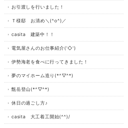
お引渡しを行いました！
Ｔ様邸 お清め＼(^o^)／
casita 建築中！！
電気屋さんのお仕事紹介('◇')ゞ
伊勢海老を食べに行ってきました！
夢のマイホーム造り(*^▽^*)
甑岳登山(*^▽^*)
休日の過ごし方♪
casita 大工着工開始(^^)/