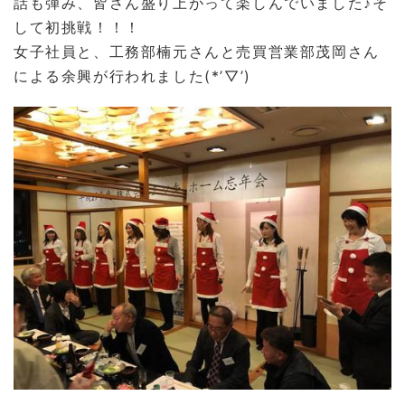
話も弾み、皆さん盛り上がって楽しんでいました♪そ
して初挑戦！！！
女子社員と、工務部楠元さんと売買営業部茂岡さん
による余興が行われました(*’▽’)