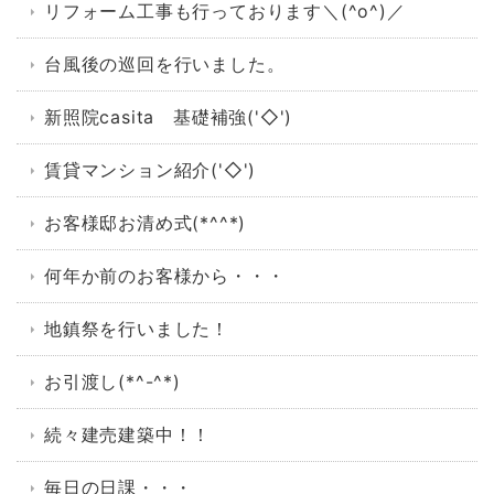
リフォーム工事も行っております＼(^o^)／
台風後の巡回を行いました。
新照院casita 基礎補強('◇')ゞ
賃貸マンション紹介('◇')ゞ
お客様邸お清め式(*^^*)
何年か前のお客様から・・・
地鎮祭を行いました！
お引渡し(*^-^*)
続々建売建築中！！
毎日の日課・・・