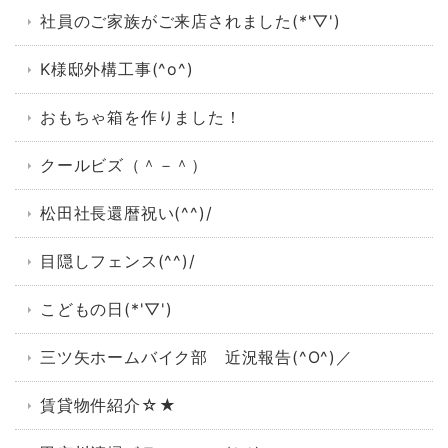
社員のご家族がご来店されました(*'▽')
K様邸外構工事(^o^)
おもちゃ箱を作りました！
クールビズ（＾－＾）
松田社長還暦祝い(^^)/
目隠しフェンス(^^)/
こどもの日(*'▽')
三ツ矢ホームバイク部 近況報告(^O^)／
賃貸物件紹介☆★