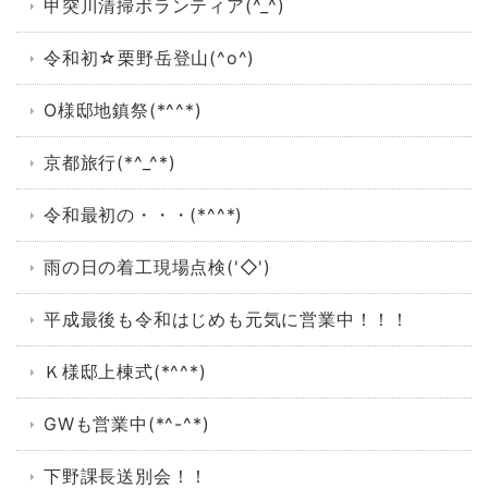
甲突川清掃ボランティア(^_^)
令和初☆栗野岳登山(^o^)
O様邸地鎮祭(*^^*)
京都旅行(*^_^*)
令和最初の・・・(*^^*)
雨の日の着工現場点検('◇')ゞ
平成最後も令和はじめも元気に営業中！！！
Ｋ様邸上棟式(*^^*)
GWも営業中(*^-^*)
下野課長送別会！！