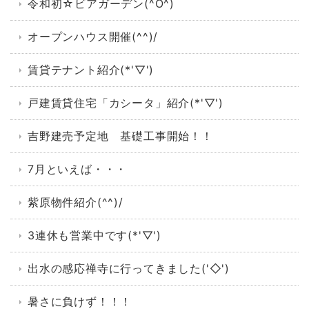
令和初☆ビアガーデン(^O^)
オープンハウス開催(^^)/
賃貸テナント紹介(*'▽')
戸建賃貸住宅「カシータ」紹介(*'▽')
吉野建売予定地 基礎工事開始！！
7月といえば・・・
紫原物件紹介(^^)/
3連休も営業中です(*'▽')
出水の感応禅寺に行ってきました('◇')ゞ
暑さに負けず！！！