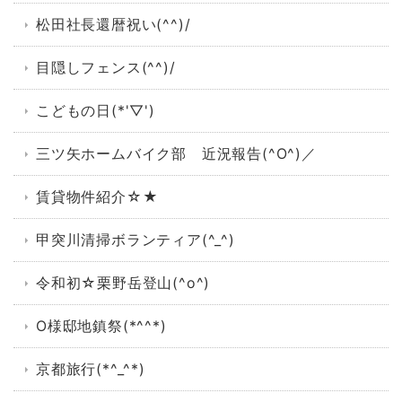
松田社長還暦祝い(^^)/
目隠しフェンス(^^)/
こどもの日(*'▽')
三ツ矢ホームバイク部 近況報告(^O^)／
賃貸物件紹介☆★
甲突川清掃ボランティア(^_^)
令和初☆栗野岳登山(^o^)
O様邸地鎮祭(*^^*)
京都旅行(*^_^*)