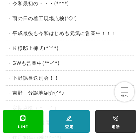
令和最初の・・・(*^^*)
雨の日の着工現場点検('◇')ゞ
平成最後も令和はじめも元気に営業中！！！
Ｋ様邸上棟式(*^^*)
GWも営業中(*^-^*)
下野課長送別会！！
吉野 分譲地紹介(^^♪
定期点検（＾－＾）
2019 お花見開催(*^-^*)
LINE
査定
電話
住宅10年点検(*^-^*)