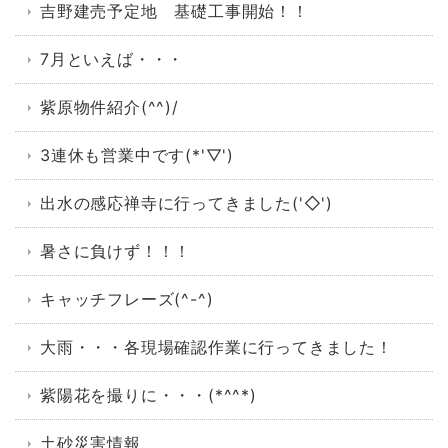
吉野建売予定地 基礎工事開始！！
7月といえば・・・
紫原物件紹介(^^)/
3連休も営業中です(*'▽')
出水の感応禅寺に行ってきました('◇')ゞ
暑さに負けず！！！
キャッチフレーズ(^-^)
大雨・・・各現場確認作業に行ってきました！
紫陽花を撮りに・・・(*^^*)
土砂災害情報