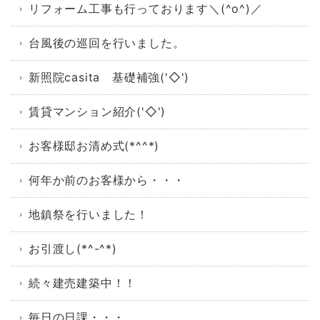
リフォーム工事も行っております＼(^o^)／
台風後の巡回を行いました。
新照院casita 基礎補強('◇')ゞ
賃貸マンション紹介('◇')ゞ
お客様邸お清め式(*^^*)
何年か前のお客様から・・・
地鎮祭を行いました！
お引渡し(*^-^*)
続々建売建築中！！
毎日の日課・・・