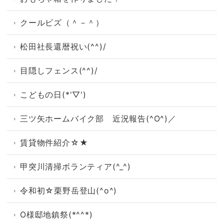
クールビズ（＾－＾）
松田社長還暦祝い(^^)/
目隠しフェンス(^^)/
こどもの日(*'▽')
三ツ矢ホームバイク部 近況報告(^O^)／
賃貸物件紹介☆★
甲突川清掃ボランティア(^_^)
令和初☆栗野岳登山(^o^)
O様邸地鎮祭(*^^*)