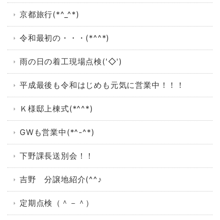
京都旅行(*^_^*)
令和最初の・・・(*^^*)
雨の日の着工現場点検('◇')ゞ
平成最後も令和はじめも元気に営業中！！！
Ｋ様邸上棟式(*^^*)
GWも営業中(*^-^*)
下野課長送別会！！
吉野 分譲地紹介(^^♪
定期点検（＾－＾）