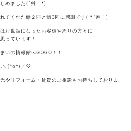
めました(´艸｀*)
てくれた鯵２匹と鯖3匹に感謝です( *´艸｀)
にはお世話になったお客様や周りの方々に
と思っています！
まいの情報館へGOGO！！
(^o^)／♡
陽光やリフォーム・賃貸のご相談もお待ちしておりま