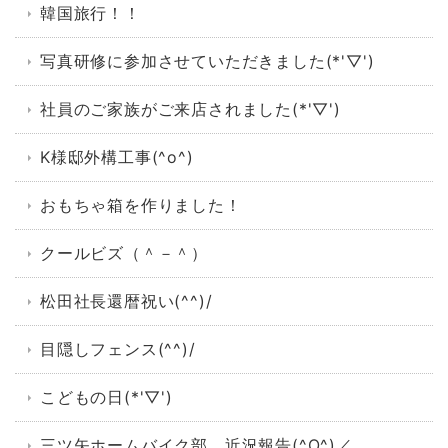
韓国旅行！！
写真研修に参加させていただきました(*'▽')
社員のご家族がご来店されました(*'▽')
K様邸外構工事(^o^)
おもちゃ箱を作りました！
クールビズ（＾－＾）
松田社長還暦祝い(^^)/
目隠しフェンス(^^)/
こどもの日(*'▽')
三ツ矢ホームバイク部 近況報告(^O^)／