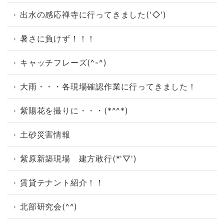
出水の感応禅寺に行ってきました('◇')ゞ
暑さに負けず！！！
キャッチフレーズ(^-^)
大雨・・・各現場確認作業に行ってきました！
紫陽花を撮りに・・・(*^^*)
土砂災害情報
紫原新築現場 建方敢行(*'▽')
賃貸テナント紹介！！
北部研究会(^^)