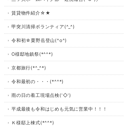
賃貸物件紹介☆★
甲突川清掃ボランティア(^_^)
令和初☆栗野岳登山(^o^)
O様邸地鎮祭(*^^*)
京都旅行(*^_^*)
令和最初の・・・(*^^*)
雨の日の着工現場点検('◇')ゞ
平成最後も令和はじめも元気に営業中！！！
Ｋ様邸上棟式(*^^*)