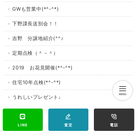
GWも営業中(*^-^*)
下野課長送別会！！
吉野 分譲地紹介(^^♪
定期点検（＾－＾）
2019 お花見開催(*^-^*)
住宅10年点検(*^-^*)
うれしいプレゼント♩
素敵な中古住宅(*^_^*)
LINE
査定
電話
キッズルーム近況報告（＾－＾）