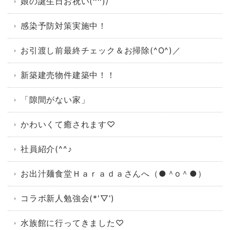
娘の誕生日お祝い(^^)/
感染予防対策実施中！
お引渡し前最終チェック＆お掃除(^O^)／
新築建売物件建築中！！
「隙間がない家」
かわいくて癒されます♡
社員紹介(^^♪
お出汁麺食堂Ｈａｒａｄａさんへ（●＾o＾●）
コラボ新人勉強会(*'▽')
水族館に行ってきました♡