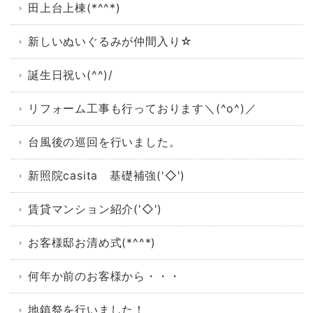
田上台上棟(*^^*)
新しいぬいぐるみが仲間入り☆
誕生日祝い(^^)/
リフォーム工事も行っております＼(^o^)／
台風後の巡回を行いました。
新照院casita 基礎補強('◇')ゞ
賃貸マンション紹介('◇')ゞ
お客様邸お清め式(*^^*)
何年か前のお客様から・・・
地鎮祭を行いました！