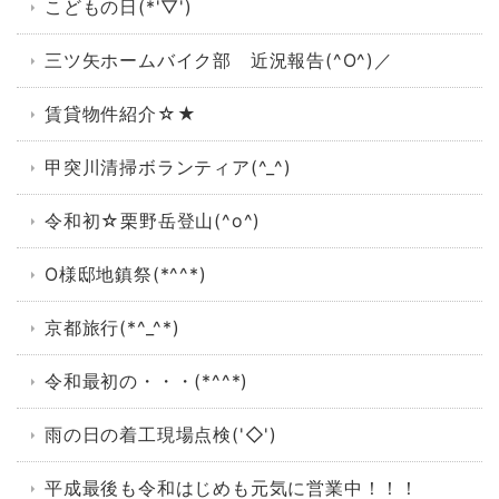
こどもの日(*'▽')
三ツ矢ホームバイク部 近況報告(^O^)／
賃貸物件紹介☆★
甲突川清掃ボランティア(^_^)
令和初☆栗野岳登山(^o^)
O様邸地鎮祭(*^^*)
京都旅行(*^_^*)
令和最初の・・・(*^^*)
雨の日の着工現場点検('◇')ゞ
平成最後も令和はじめも元気に営業中！！！