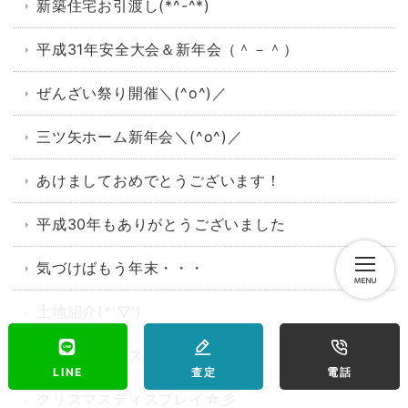
新築住宅お引渡し(*^-^*)
平成31年安全大会＆新年会（＾－＾）
ぜんざい祭り開催＼(^o^)／
三ツ矢ホーム新年会＼(^o^)／
あけましておめでとうございます！
平成30年もありがとうございました
気づけばもう年末・・・
土地紹介(*'▽')
オープンハウス開催＼(^o^)／
LINE
査定
電話
クリスマスディスプレイ☆彡