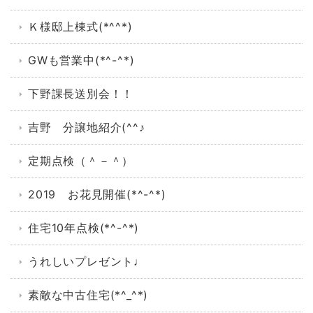
Ｋ様邸上棟式(*^^*)
GWも営業中(*^-^*)
下野課長送別会！！
吉野 分譲地紹介(^^♪
定期点検（＾－＾）
2019 お花見開催(*^-^*)
住宅10年点検(*^-^*)
うれしいプレゼント♩
素敵な中古住宅(*^_^*)