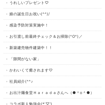
うれしいプレゼント♡
娘の誕生日お祝い(^^)/
感染予防対策実施中！
お引渡し前最終チェック＆お掃除(^O^)／
新築建売物件建築中！！
「隙間がない家」
かわいくて癒されます♡
社員紹介(^^♪
お出汁麺食堂Ｈａｒａｄａさんへ（●＾o＾●）
コラボ新人勉強会(*'▽')