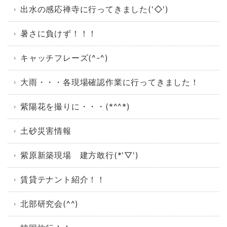
出水の感応禅寺に行ってきました('◇')ゞ
暑さに負けず！！！
キャッチフレーズ(^-^)
大雨・・・各現場確認作業に行ってきました！
紫陽花を撮りに・・・(*^^*)
土砂災害情報
紫原新築現場 建方敢行(*'▽')
賃貸テナント紹介！！
北部研究会(^^)