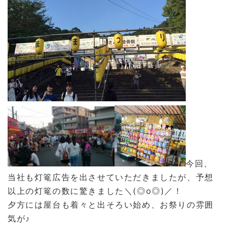
今回、
当社も灯篭広告を出させていただきましたが、
予想
以上の灯篭の数に驚きました＼(◎o◎)／！
夕方には屋台も着々と出そろい始め、お祭りの雰囲
気が♪