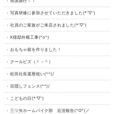
韓国旅行！！
写真研修に参加させていただきました(*'▽')
社員のご家族がご来店されました(*'▽')
K様邸外構工事(^o^)
おもちゃ箱を作りました！
クールビズ（＾－＾）
松田社長還暦祝い(^^)/
目隠しフェンス(^^)/
こどもの日(*'▽')
三ツ矢ホームバイク部 近況報告(^O^)／