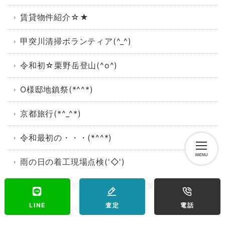
賃貸物件紹介☆★
甲突川清掃ボランティア(^_^)
令和初☆栗野岳登山(^o^)
O様邸地鎮祭(*^^*)
京都旅行(*^_^*)
令和最初の・・・(*^^*)
雨の日の着工現場点検('◇')ゞ
平成最後も令和はじめも元気に営業中！！！
LINE
査定
電話
Ｋ様邸上棟式(*^^*)