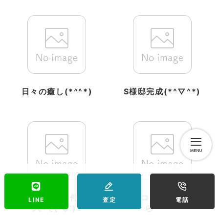
日々の癒し(*^^*)
S様邸完成(*^▽^*)
ネットによる物件紹介に
アーキコラボのお客様か
LINE
査定
電話
ついて('◇')ゞ
ら・・・