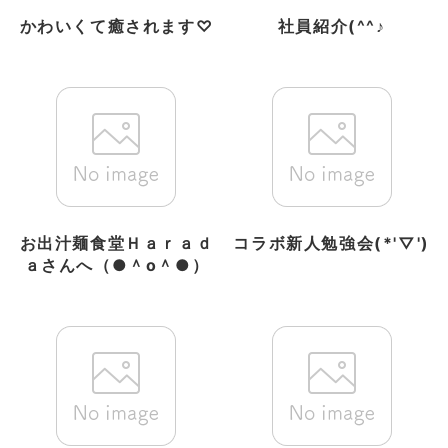
かわいくて癒されます♡
社員紹介(^^♪
お出汁麺食堂Ｈａｒａｄ
コラボ新人勉強会(*'▽')
ａさんへ（●＾o＾●）